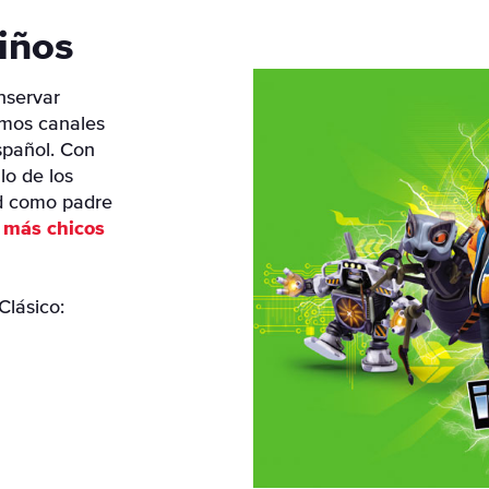
iños
nservar
emos canales
spañol. Con
lo de los
ad como padre
s más chicos
Clásico: