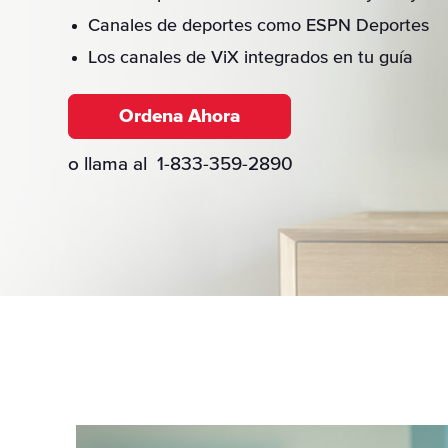
Paquete Outdoo
Canales de deportes como ESPN Deportes
Paquete Heartl
Los canales de ViX integrados en tu guía
Canales Premiu
Ordena Ahora
Canales de Depo
o llama al
1-833-359-2890
Canales para Ad
Canales a la Car
Demand