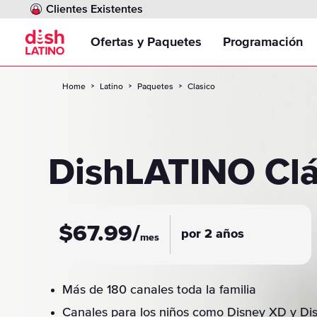
Clientes Existentes
Ofertas y Paquetes
Programación
Home
Latino
Paquetes
Clasico
Paquetes
Comparar canale
DishLATINO Plus
Opción sin Contrato
Inglés Para Todo
DishLATINO Dos
Contenido de In
DishLATINO Clá
Internet
Canales de Fútbo
DishLATINO Max
DishLATINO Clásico
Ofertas
Canales para Ni
$
67.99
/
por 2 años
mes
Programación Ad
Paquetes Region
Más de 180 canales toda la familia
Paquete Multi-S
Canales para los niños como Disney XD y Dis