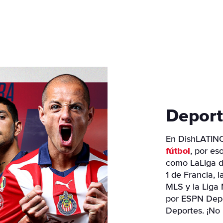
Deport
En DishLATI
fútbol
, por es
como LaLiga de
1 de Francia,
MLS y la Liga 
por ESPN Depo
Deportes. ¡No