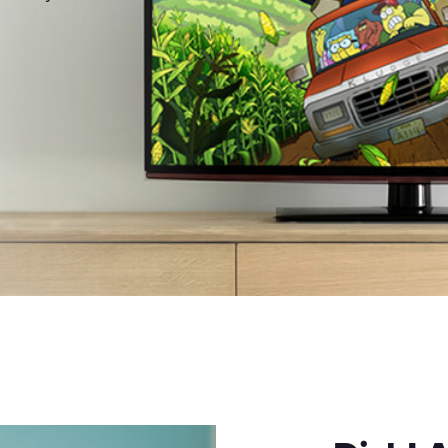
Tecnología en Todo el Hogar
r
and
Integración con Amazon Alexa
m
rtes
ultos
ta y Suscripciones On