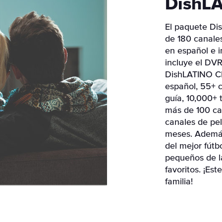
DishLA
El paquete Di
de 180 canale
en español e i
incluye el DVR
DishLATINO Cl
español, 55+ c
guía, 10,000+
más de 100 ca
canales de pe
meses. Además
del mejor fútb
pequeños de l
favoritos. ¡Est
familia!