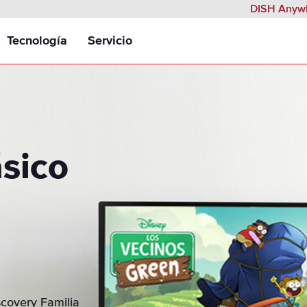
DISH Anyw
Tecnología
Servicio
s por paquete
DVR Inteligente Hopper 3®
Garantía de Servicio Confiable
s
Hopper Plus™
Instalación
glés Para Todos
sico
l
Control Remoto de Voz
ños
DISH Anywhere®
icional
Integración con Netflix
ales
Interfaz en Español
port
covery Familia