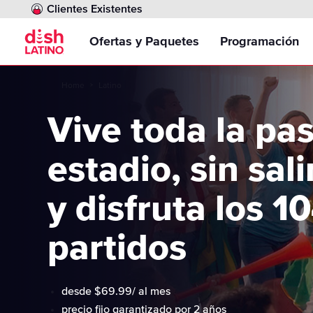
Clientes Existentes
Ofertas y Paquetes
Programación
Home
Latino
Paquetes
Comparar canale
DishLATINO Plus
Vive toda la pas
Opción sin Contrato
Inglés Para Todo
DishLATINO Dos
Contenido de In
estadio, sin sal
Internet
Canales de Fútbo
DishLATINO Max
DishLATINO Clásico
y disfruta los 1
Ofertas
Canales para Ni
partidos
Programación Ad
Paquetes Region
desde $69.99/ al mes
Paquete Multi-S
precio fijo garantizado por 2 años