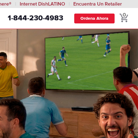
here®
Internet DishLATINO
Encuentra Un Retailer
0
1-844-230-4983
Ordena Ahora