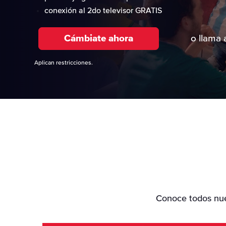
Paquete Outdoo
conexión al 2do televisor GRATIS
Paquete Heartl
Cámbiate ahora
o llama 
Canales Premiu
Aplican restricciones.
Canales de Depo
Canales para Ad
Canales a la Car
Demand
Conoce todos nues