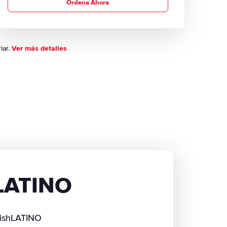
Ordena Ahora
iar.
Ver más detalles
hLATINO
DishLATINO