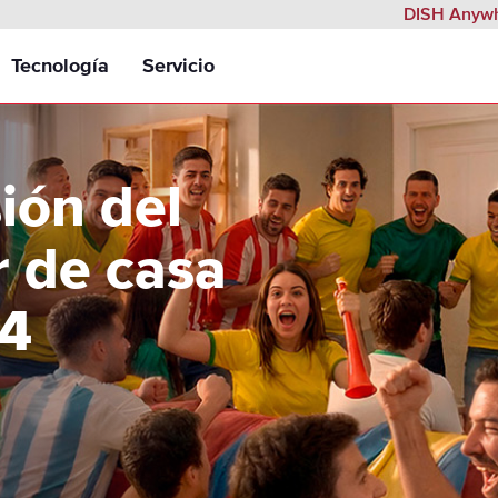
DISH Anyw
Tecnología
Servicio
s por paquete
DVR Inteligente Hopper 3®
Garantía de Servicio Confiable
ión del
s
Hopper Plus™
Instalación
glés Para Todos
ir de casa
l
Control Remoto de Voz
04
ños
DISH Anywhere®
icional
Integración con Netflix
ales
Interfaz en Español
port