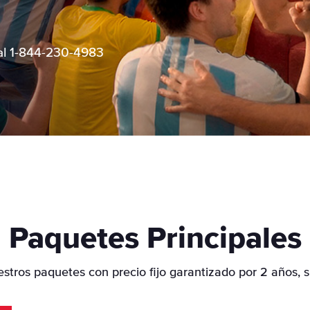
Tecnología en Todo el Hogar
r
and
Integración con Amazon Alexa
al
1-844-230-4983
m
rtes
ultos
ta y Suscripciones On
Paquetes Principales
tros paquetes con precio fijo garantizado por 2 años, s