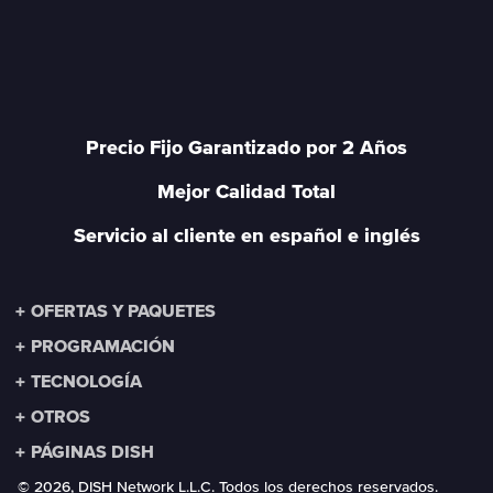
Precio Fijo Garantizado por 2 Años
Mejor Calidad Total
Servicio al cliente en español e inglés
OFERTAS Y PAQUETES
Precio Fijo Garantizado por 2 años
PROGRAMACIÓN
Opción sin Contrato
Comparar canales por paquete
TECNOLOGÍA
Paquetes
Inglés Para Todos
Instalación
OTROS
DishLATINO Clásico
Contenido de Inglés Para Todos
Internet
Canales de Fútbol
FÚTBOL360° ™
Quiénes somos
PÁGINAS DISH
DishLATINO Plus
Canales para Niños
DVR Inteligente Hopper 3®
Por qué DishLATINO
MyDISH
© 2026, DISH Network L.L.C. Todos los derechos reservados.