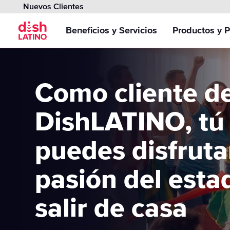
Nuevos Clientes
Beneficios y Servicios
Productos y 
EduCentro DishLATINO
Inglés Para T
Como cliente d
Club PLatino
Paquetes de 
DishLATINO, tú
Oferta Netflix
Internet
puedes disfruta
BonusView
Programación
pasión del estad
Gana al Recomendar
Pay-Per-View
salir de casa
Películas Pa
Opciones de Pago
Programación 
Deportes Pa
Entiende tu factura
Paquete Cine