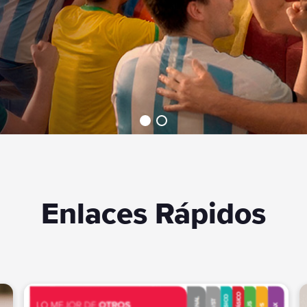
Integración con Amazon Prime
gionales
Video
mium
 Adultos
Control remoto con comando de
Carta y Suscripciones On
voz
Enlaces Rápidos