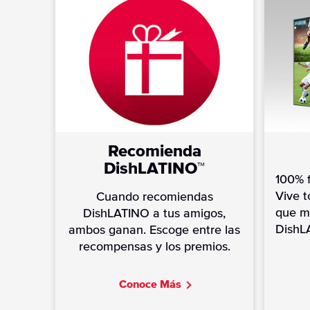
Recomienda
DishLATINO™
100% f
Vive t
Cuando recomiendas
que má
DishLATINO a tus amigos,
DishL
ambos ganan. Escoge entre las
recompensas y los premios.
C
onoce Más