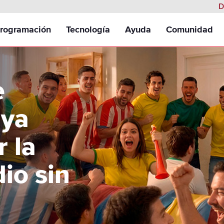
D
Programación
Tecnología
Ayuda
Comunidad
odos
DVR Inteligente Hopper®
Guías y Manuales
e
TV
Hopper Plus™
Protección Proactiva
 ya
Connecta tu Hopper DVR
r la
 de Niños
Interfaz en Español
io sin
DISH Anywhere®
y-Per-View
Adicional
Integración con Amazon Alexa
y-Per-View
 y Entretenimiento