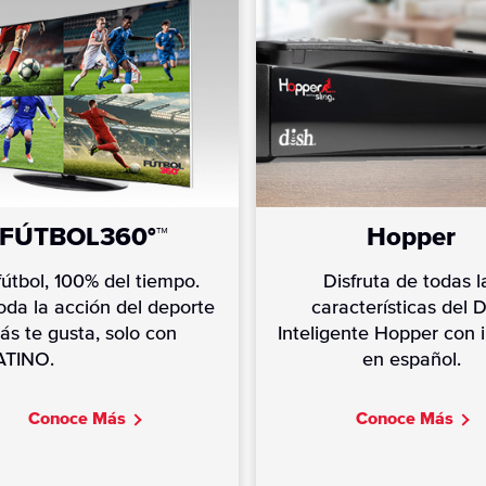
FÚTBOL360°™
Hopper
útbol, 100% del tiempo.
Disfruta de todas l
oda la acción del deporte
características del 
s te gusta, solo con
Inteligente Hopper con i
ATINO.
en español.
C
onoce Más
C
onoce Más